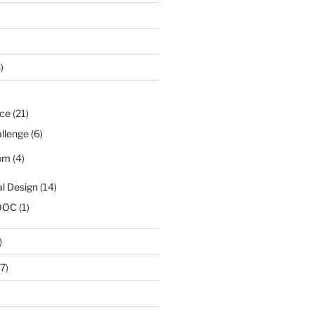
)
ice
(21)
llenge
(6)
om
(4)
al Design
(14)
OOC
(1)
)
7)