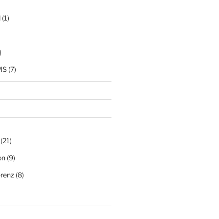
d
(1)
)
MS
(7)
(21)
on
(9)
renz
(8)