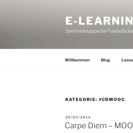
Zum
Inhalt
E-LEARNI
springen
Sammelmappe für Fundstücke
Willkommen
Blog
Leses
KATEGORIE:
#CDMOOC
VERÖFFENTLICHT
20/02/2014
AM
Carpe Diem – MOOC