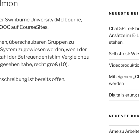
almon
NEUESTE BE
 der Swinburne University (Melbourne,
OC auf CourseSites
.
ChatGPT erklär
Ansätze im E-L
einen, überschaubaren Gruppen zu
stehen.
m System zugewiesen werden, wenn der
Selbsttest: Wie 
nzahl der Betreuenden ist im Vergleich zu
gesehen habe, recht groß (10).
Videoprodukti
Mit eigenen „
nschreibung ist bereits offen.
werden
Digitalisierung
NEUESTE KO
Arne
zu
Arbeit