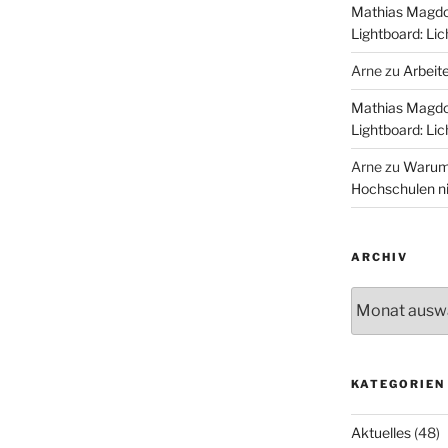
Mathias Magd
Lightboard: Li
Arne
zu
Arbeit
Mathias Magd
Lightboard: Li
Arne
zu
Warum 
Hochschulen n
ARCHIV
Archiv
KATEGORIEN
Aktuelles
(48)