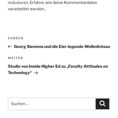
reduzieren.
Erfahre, wie deine Kommentardaten
verarbeitet werden.
.
Beitragsnavigation
Vorheriger
ZURÜCK
Beitrag
Georg Siemens und die Eier-legende-Wollmilchsau
Nächster
WEITER
Beitrag
Studie von Inside Higher Ed zu „Faculty Attitudes on
Technology“
Suchen
Suche
nach: