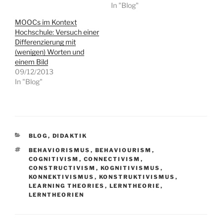
In "Blog"
MOOCs im Kontext
Hochschule: Versuch einer
Differenzierung mit
(wenigen) Worten und
einem Bild
09/12/2013
In "Blog"
KATEGORIEN
BLOG
,
DIDAKTIK
SCHLAGWÖRTER
BEHAVIORISMUS
,
BEHAVIOURISM
,
COGNITIVISM
,
CONNECTIVISM
,
CONSTRUCTIVISM
,
KOGNITIVISMUS
,
KONNEKTIVISMUS
,
KONSTRUKTIVISMUS
,
LEARNING THEORIES
,
LERNTHEORIE
,
LERNTHEORIEN