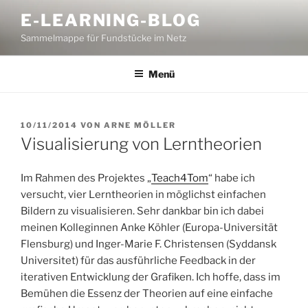
Zum
E-LEARNING-BLOG
Inhalt
Sammelmappe für Fundstücke im Netz
springen
Menü
VERÖFFENTLICHT
10/11/2014
VON
ARNE MÖLLER
AM
Visualisierung von Lerntheorien
Im Rahmen des Projektes „
Teach4Tom
“ habe ich
versucht, vier Lerntheorien in möglichst einfachen
Bildern zu visualisieren. Sehr dankbar bin ich dabei
meinen Kolleginnen Anke Köhler (Europa-Universität
Flensburg) und Inger-Marie F. Christensen (Syddansk
Universitet) für das ausführliche Feedback in der
iterativen Entwicklung der Grafiken. Ich hoffe, dass im
Bemühen die Essenz der Theorien auf eine einfache