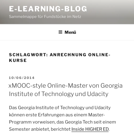
Zum
E-LEARNING-BLOG
Inhalt
Sammelmappe für Fundstücke im Netz
springen
Menü
SCHLAGWORT:
ANRECHNUNG ONLINE-
KURSE
VERÖFFENTLICHT
10/06/2014
AM
xMOOC-style Online-Master von Georgia
Institute of Technology und Udacity
Das Georgia Institute of Technology und Udacity
können erste Erfahrungen aus einem Master-
Programm vorweisen, das Georgia Tech seit einem
Semester anbietet, berichtet
Inside HIGHER ED
.