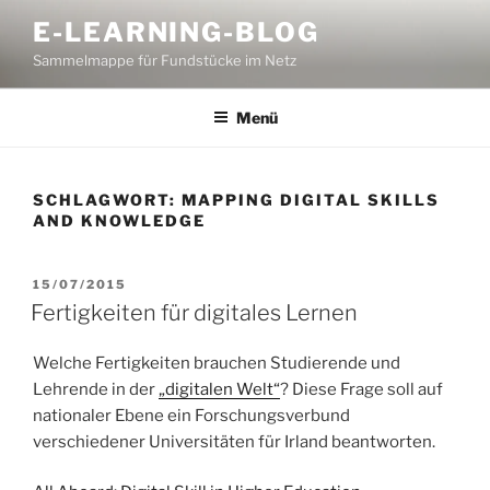
Zum
E-LEARNING-BLOG
Inhalt
Sammelmappe für Fundstücke im Netz
springen
Menü
SCHLAGWORT:
MAPPING DIGITAL SKILLS
AND KNOWLEDGE
VERÖFFENTLICHT
15/07/2015
AM
Fertigkeiten für digitales Lernen
Welche Fertigkeiten brauchen Studierende und
Lehrende in der
„digitalen Welt“
? Diese Frage soll auf
nationaler Ebene ein Forschungsverbund
verschiedener Universitäten für Irland beantworten.