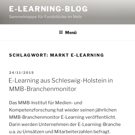
Zum
E-LEARNING-BLOG
Inhalt
Sammelmappe für Fundstücke im Netz
springen
Menü
SCHLAGWORT:
MARKT E-LEARNING
VERÖFFENTLICHT
24/11/2015
AM
E-Learning aus Schleswig-Holstein in
MMB-Branchenmonitor
Das MMB-Institut für Medien- und
Kompetenzforschung hat wieder seinen jährlichen
MMB-Branchenmonitor E-Learning veröffentlicht.
Darin werden Unternehmen der E-Learning-Branche
u.a. zu Umsätzen und Mitarbeiterzahlen befragt.