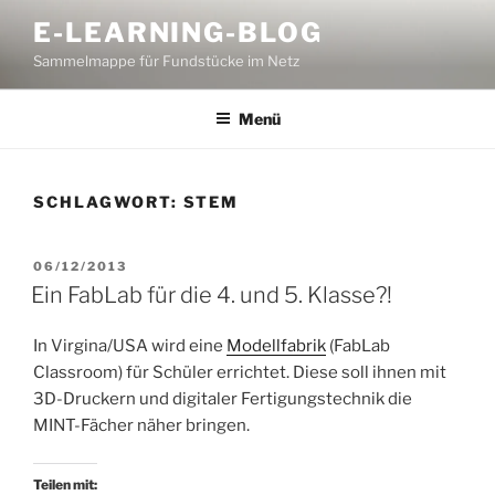
Zum
E-LEARNING-BLOG
Inhalt
Sammelmappe für Fundstücke im Netz
springen
Menü
SCHLAGWORT:
STEM
VERÖFFENTLICHT
06/12/2013
AM
Ein FabLab für die 4. und 5. Klasse?!
In Virgina/USA wird eine
Modellfabrik
(FabLab
Classroom) für Schüler errichtet. Diese soll ihnen mit
3D-Druckern und digitaler Fertigungstechnik die
MINT-Fächer näher bringen.
Teilen mit: