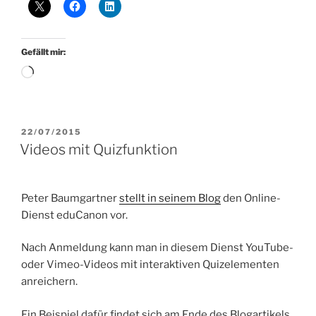
Gefällt mir:
Wird
geladen …
VERÖFFENTLICHT
22/07/2015
AM
Videos mit Quizfunktion
Peter Baumgartner
stellt in seinem Blog
den Online-
Dienst eduCanon vor.
Nach Anmeldung kann man in diesem Dienst YouTube-
oder Vimeo-Videos mit interaktiven Quizelementen
anreichern.
Ein Beispiel dafür findet sich am Ende des Blogartikels.