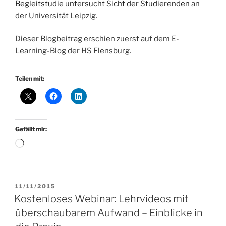
Begleitstudie untersucht Sicht der Studierenden
an
der Universität Leipzig.
Dieser Blogbeitrag erschien zuerst auf dem E-
Learning-Blog der HS Flensburg.
Teilen mit:
Gefällt mir:
Wird
geladen …
VERÖFFENTLICHT
11/11/2015
AM
Kostenloses Webinar: Lehrvideos mit
überschaubarem Aufwand – Einblicke in