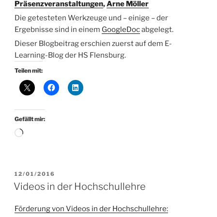
Präsenzveranstaltungen
,
Arne Möller
Die getesteten Werkzeuge und – einige – der
Ergebnisse sind in einem
GoogleDoc
abgelegt.
Dieser Blogbeitrag erschien zuerst auf dem E-
Learning-Blog der HS Flensburg.
Teilen mit:
Gefällt mir:
Wird
geladen …
VERÖFFENTLICHT
12/01/2016
AM
Videos in der Hochschullehre
Förderung von Videos in der Hochschullehre: