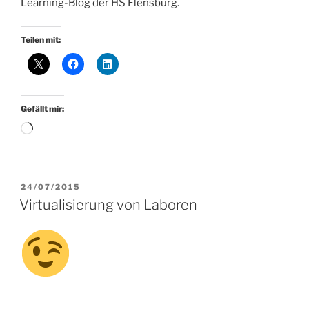
Learning-Blog der HS Flensburg.
Teilen mit:
Gefällt mir:
Wird
geladen …
VERÖFFENTLICHT
24/07/2015
AM
Virtualisierung von Laboren