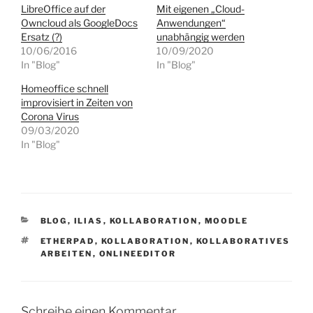
LibreOffice auf der
Mit eigenen „Cloud-
Owncloud als GoogleDocs
Anwendungen“
Ersatz (?)
unabhängig werden
10/06/2016
10/09/2020
In "Blog"
In "Blog"
Homeoffice schnell
improvisiert in Zeiten von
Corona Virus
09/03/2020
In "Blog"
KATEGORIEN
BLOG
,
ILIAS
,
KOLLABORATION
,
MOODLE
SCHLAGWÖRTER
ETHERPAD
,
KOLLABORATION
,
KOLLABORATIVES
ARBEITEN
,
ONLINEEDITOR
Schreibe einen Kommentar