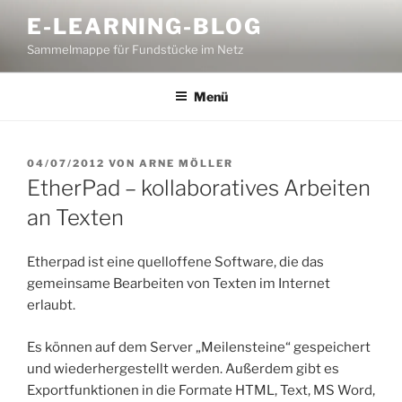
Zum
E-LEARNING-BLOG
Inhalt
Sammelmappe für Fundstücke im Netz
springen
Menü
VERÖFFENTLICHT
04/07/2012
VON
ARNE MÖLLER
AM
EtherPad – kollaboratives Arbeiten
an Texten
Etherpad ist eine quelloffene Software, die das
gemeinsame Bearbeiten von Texten im Internet
erlaubt.
Es können auf dem Server „Meilensteine“ gespeichert
und wiederhergestellt werden. Außerdem gibt es
Exportfunktionen in die Formate HTML, Text, MS Word,