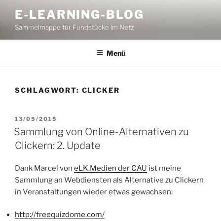
Zum
E-LEARNING-BLOG
Inhalt
Sammelmappe für Fundstücke im Netz
springen
Menü
SCHLAGWORT:
CLICKER
VERÖFFENTLICHT
13/05/2015
AM
Sammlung von Online-Alternativen zu
Clickern: 2. Update
Dank Marcel von
eLK.Medien der CAU
ist meine
Sammlung an Webdiensten als Alternative zu Clickern
in Veranstaltungen wieder etwas gewachsen:
http://freequizdome.com/