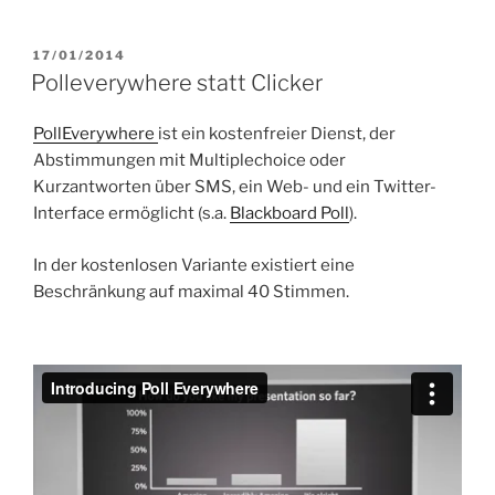
VERÖFFENTLICHT
17/01/2014
AM
Polleverywhere statt Clicker
PollEverywhere
ist ein kostenfreier Dienst, der
Abstimmungen mit Multiplechoice oder
Kurzantworten über SMS, ein Web- und ein Twitter-
Interface ermöglicht (s.a.
Blackboard Poll
).
In der kostenlosen Variante existiert eine
Beschränkung auf maximal 40 Stimmen.