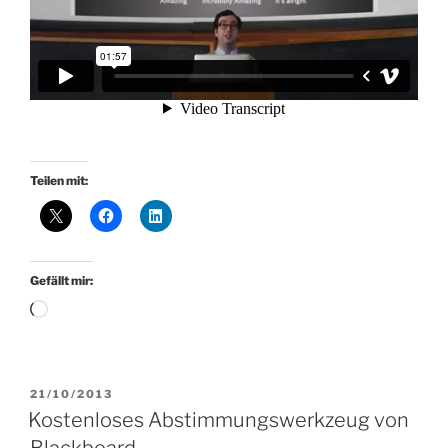
Teilen mit:
Gefällt mir:
Wird
geladen …
VERÖFFENTLICHT
21/10/2013
AM
Kostenloses Abstimmungswerkzeug von
Blackboard