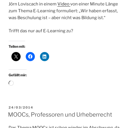
Jörn Loviscach in einem
Video
von einer Minute Länge
zum Thema E-Learning formuliert: „Wir haben erfasst,
was Beschulung ist – aber nicht was Bildung ist.“
Trifft das nur auf E-Learning zu?
Teilen mit:
Gefällt mir:
Wird
geladen …
VERÖFFENTLICHT
24/03/2014
AM
MOOCs, Professoren und Urheberrecht
Das Thema MOOCs ist schon wieder im Abschwung, da