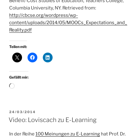
Benefit-Cost Studies of Education, Teachers College,
Columbia University, NY. Retrieved from:
http://cbcse.org/wordpress/wp-
content/uploads/2014/05/MOOCs_Expectations_and_
Reality.pdf
Teilen mit:
Gefällt mir:
Wird
geladen …
VERÖFFENTLICHT
24/03/2014
AM
Video: Loviscach zu E-Learning
In der Reihe
100 Meinungen zu E-Learning
hat Prof. Dr.