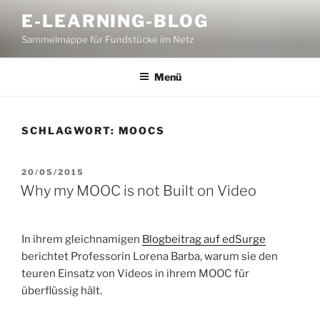
Zum
E-LEARNING-BLOG
Inhalt
Sammelmappe für Fundstücke im Netz
springen
Menü
SCHLAGWORT:
MOOCS
VERÖFFENTLICHT
20/05/2015
AM
Why my MOOC is not Built on Video
In ihrem gleichnamigen
Blogbeitrag auf edSurge
berichtet Professorin Lorena Barba, warum sie den
teuren Einsatz von Videos in ihrem MOOC für
überflüssig hält.