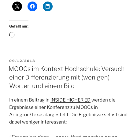
Gefällt mir:
Wird
geladen …
VERÖFFENTLICHT
09/12/2013
AM
MOOCs im Kontext Hochschule: Versuch
einer Differenzierung mit (wenigen)
Worten und einem Bild
In einem Beitrag in
INSIDE HIGHER ED
werden die
Ergebnisse einer Konferenz zu MOOCs in
Arlington/Texas dargestellt. Die Ergebnisse selbst sind
dabei weniger interessant: