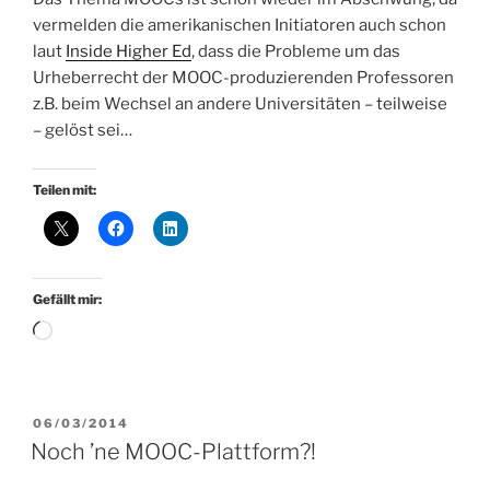
vermelden die amerikanischen Initiatoren auch schon
laut
Inside Higher Ed
, dass die Probleme um das
Urheberrecht der MOOC-produzierenden Professoren
z.B. beim Wechsel an andere Universitäten – teilweise
– gelöst sei…
Teilen mit:
Gefällt mir:
Wird
geladen …
VERÖFFENTLICHT
06/03/2014
AM
Noch ’ne MOOC-Plattform?!