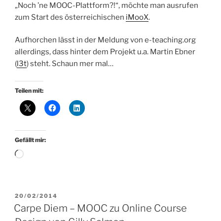
„Noch ’ne MOOC-Plattform?!“, möchte man ausrufen
zum Start des österreichischen
iMooX
.
Aufhorchen lässt in der Meldung von e-teaching.org
allerdings, dass hinter dem Projekt u.a. Martin Ebner
(
l3t
) steht. Schaun mer mal…
Teilen mit:
Gefällt mir:
Wird
geladen …
VERÖFFENTLICHT
20/02/2014
AM
Carpe Diem – MOOC zu Online Course