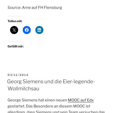
Source: Arne auf FH Flensburg
Teilen mit:
Gefällt mir:
VERÖFFENTLICHT
03/11/2014
AM
Georg Siemens und die Eier-legende-
Wollmilchsau
George Siemens hat einen neuen
MOOC auf Edx
gestartet. Das Besondere an diesem MOOC ist
allerdings, dass Siemens und sein Team versuchen das