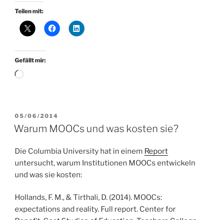
Teilen mit:
Gefällt mir:
Wird
geladen …
VERÖFFENTLICHT
05/06/2014
AM
Warum MOOCs und was kosten sie?
Die Columbia University hat in einem
Report
untersucht, warum Institutionen MOOCs entwickeln
und was sie kosten:
Hollands, F. M., & Tirthali, D. (2014). MOOCs:
expectations and reality. Full report. Center for