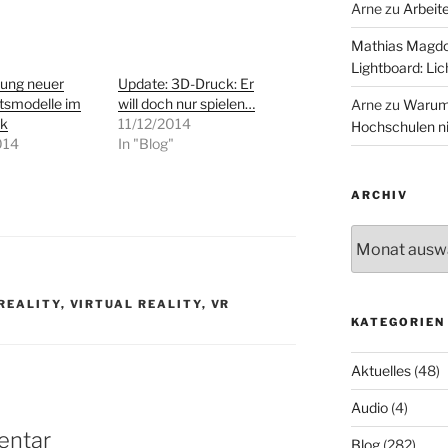
Arne
zu
Arbeit
Mathias Magd
Lightboard: Li
lung neuer
Update: 3D-Druck: Er
tsmodelle im
will doch nur spielen…
Arne
zu
Warum 
ck
11/12/2014
Hochschulen n
014
In "Blog"
"
ARCHIV
Archiv
REALITY
,
VIRTUAL REALITY
,
VR
KATEGORIEN
Aktuelles
(48)
Audio
(4)
entar
Blog
(282)