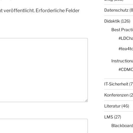
Datenschutz
(8
 veröffentlicht.
Erforderliche Felder
Didaktik
(126)
Best Pract
#LDCha
#tea4t
Instruction
#CDM
IT-Sicherheit
(7
Konferenzen
(2
Literatur
(46)
LMS
(27)
Blackboar