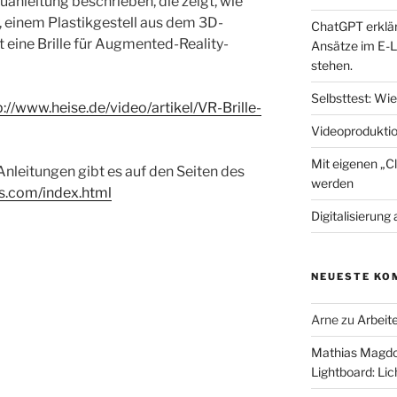
auanleitung beschrieben, die zeigt, wie
 einem Plastikgestell aus dem 3D-
ChatGPT erklär
 eine Brille für Augmented-Reality-
Ansätze im E-L
stehen.
Selbsttest: Wie 
p://www.heise.de/video/artikel/VR-Brille-
Videoprodukti
Mit eigenen „
nleitungen gibt es auf den Seiten des
werden
s.com/index.html
Digitalisierung
NEUESTE KO
Arne
zu
Arbeit
Mathias Magd
Lightboard: Li