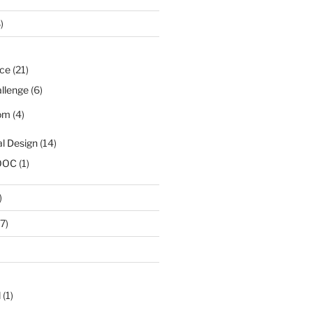
)
ice
(21)
llenge
(6)
om
(4)
al Design
(14)
OOC
(1)
)
7)
d
(1)