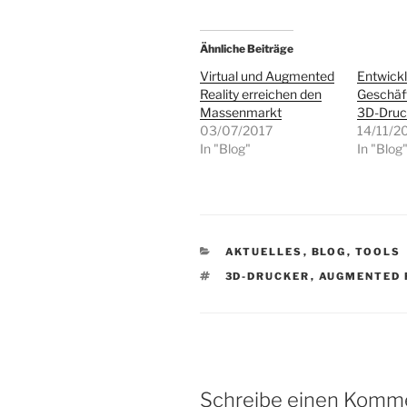
Ähnliche Beiträge
Virtual und Augmented
Entwick
Reality erreichen den
Geschäf
Massenmarkt
3D-Dru
03/07/2017
14/11/2
In "Blog"
In "Blog
KATEGORIEN
AKTUELLES
,
BLOG
,
TOOLS
SCHLAGWÖRTER
3D-DRUCKER
,
AUGMENTED 
Schreibe einen Komm