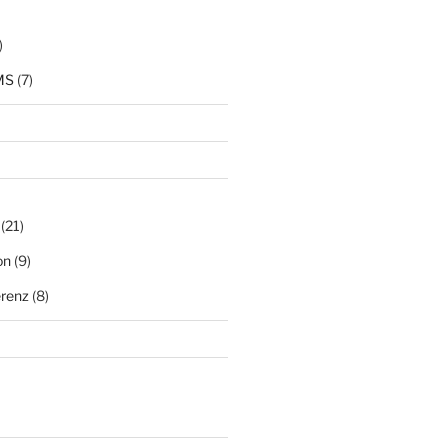
)
MS
(7)
(21)
on
(9)
renz
(8)