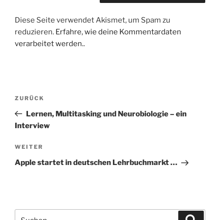
Diese Seite verwendet Akismet, um Spam zu
reduzieren.
Erfahre, wie deine Kommentardaten
verarbeitet werden.
.
Beitragsnavigation
Vorheriger
ZURÜCK
Beitrag
Lernen, Multitasking und Neurobiologie – ein
Interview
Nächster
WEITER
Beitrag
Apple startet in deutschen Lehrbuchmarkt …
Suchen
Suche