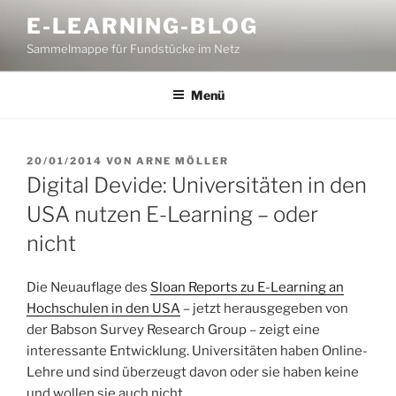
Zum
E-LEARNING-BLOG
Inhalt
Sammelmappe für Fundstücke im Netz
springen
Menü
VERÖFFENTLICHT
20/01/2014
VON
ARNE MÖLLER
AM
Digital Devide: Universitäten in den
USA nutzen E-Learning – oder
nicht
Die Neuauflage des
Sloan Reports zu E-Learning an
Hochschulen in den USA
– jetzt herausgegeben von
der Babson Survey Research Group – zeigt eine
interessante Entwicklung. Universitäten haben Online-
Lehre und sind überzeugt davon oder sie haben keine
und wollen sie auch nicht.